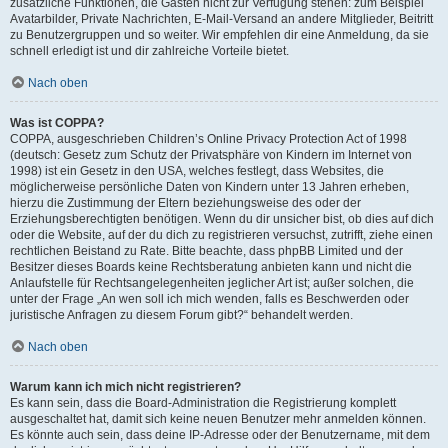
zusätzliche Funktionen, die Gästen nicht zur Verfügung stehen: zum Beispiel
Avatarbilder, Private Nachrichten, E-Mail-Versand an andere Mitglieder, Beitritt
zu Benutzergruppen und so weiter. Wir empfehlen dir eine Anmeldung, da sie
schnell erledigt ist und dir zahlreiche Vorteile bietet.
Nach oben
Was ist COPPA?
COPPA, ausgeschrieben Children’s Online Privacy Protection Act of 1998
(deutsch: Gesetz zum Schutz der Privatsphäre von Kindern im Internet von
1998) ist ein Gesetz in den USA, welches festlegt, dass Websites, die
möglicherweise persönliche Daten von Kindern unter 13 Jahren erheben,
hierzu die Zustimmung der Eltern beziehungsweise des oder der
Erziehungsberechtigten benötigen. Wenn du dir unsicher bist, ob dies auf dich
oder die Website, auf der du dich zu registrieren versuchst, zutrifft, ziehe einen
rechtlichen Beistand zu Rate. Bitte beachte, dass phpBB Limited und der
Besitzer dieses Boards keine Rechtsberatung anbieten kann und nicht die
Anlaufstelle für Rechtsangelegenheiten jeglicher Art ist; außer solchen, die
unter der Frage „An wen soll ich mich wenden, falls es Beschwerden oder
juristische Anfragen zu diesem Forum gibt?“ behandelt werden.
Nach oben
Warum kann ich mich nicht registrieren?
Es kann sein, dass die Board-Administration die Registrierung komplett
ausgeschaltet hat, damit sich keine neuen Benutzer mehr anmelden können.
Es könnte auch sein, dass deine IP-Adresse oder der Benutzername, mit dem