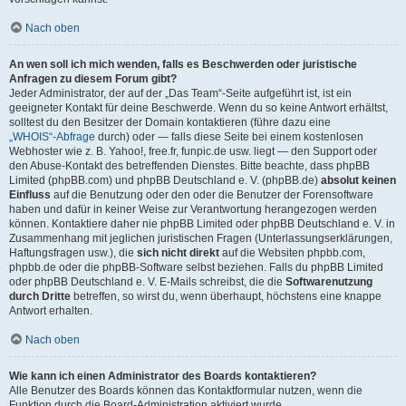
Nach oben
An wen soll ich mich wenden, falls es Beschwerden oder juristische
Anfragen zu diesem Forum gibt?
Jeder Administrator, der auf der „Das Team“-Seite aufgeführt ist, ist ein
geeigneter Kontakt für deine Beschwerde. Wenn du so keine Antwort erhältst,
solltest du den Besitzer der Domain kontaktieren (führe dazu eine
„WHOIS“-Abfrage
durch) oder — falls diese Seite bei einem kostenlosen
Webhoster wie z. B. Yahoo!, free.fr, funpic.de usw. liegt — den Support oder
den Abuse-Kontakt des betreffenden Dienstes. Bitte beachte, dass phpBB
Limited (phpBB.com) und phpBB Deutschland e. V. (phpBB.de)
absolut keinen
Einfluss
auf die Benutzung oder den oder die Benutzer der Forensoftware
haben und dafür in keiner Weise zur Verantwortung herangezogen werden
können. Kontaktiere daher nie phpBB Limited oder phpBB Deutschland e. V. in
Zusammenhang mit jeglichen juristischen Fragen (Unterlassungserklärungen,
Haftungsfragen usw.), die
sich nicht direkt
auf die Websiten phpbb.com,
phpbb.de oder die phpBB-Software selbst beziehen. Falls du phpBB Limited
oder phpBB Deutschland e. V. E-Mails schreibst, die die
Softwarenutzung
durch Dritte
betreffen, so wirst du, wenn überhaupt, höchstens eine knappe
Antwort erhalten.
Nach oben
Wie kann ich einen Administrator des Boards kontaktieren?
Alle Benutzer des Boards können das Kontaktformular nutzen, wenn die
Funktion durch die Board-Administration aktiviert wurde.