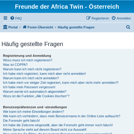
Freunde der Africa Twin - Österreich
FAQ
Registrieren
Anmelden
S
Portal
Foren-Übersicht
Häufig gestellte Fragen
u
c
Häufig gestellte Fragen
h
Registrierung und Anmeldung
e
Wozu muss ich mich registrieren?
Was ist COPPA?
Warum kann ich mich nicht registrieren?
Ich habe mich registriert, kann mich aber nicht anmelden!
Warum kann ich mich nicht anmelden?
Ich habe mich vor einiger Zeit registriert, kann mich aber nicht mehr anmelden?!
Ich habe mein Passwort vergessen!
Warum werde ich automatisch abgemeldet?
Wozu ist die Funktion „Alle Cookies löschen“?
Benutzerpräferenzen und -einstellungen
Wie kann ich meine Einstellungen ändern?
Wie kann ich verhindern, dass mein Benutzername in der Online-Liste auftaucht?
Die Forenuhr geht falsch!
Ich habe die Zeitzone eingestellt, aber die Forenuhr geht immer noch falsch!
Meine Sprache steht auf diesem Board nicht zur Auswahl!