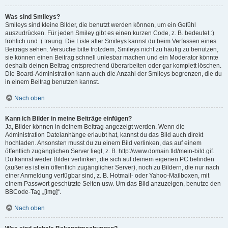
Was sind Smileys?
Smileys sind kleine Bilder, die benutzt werden können, um ein Gefühl
auszudrücken. Für jeden Smiley gibt es einen kurzen Code, z. B. bedeutet :)
fröhlich und :( traurig. Die Liste aller Smileys kannst du beim Verfassen eines
Beitrags sehen. Versuche bitte trotzdem, Smileys nicht zu häufig zu benutzen,
sie können einen Beitrag schnell unlesbar machen und ein Moderator könnte
deshalb deinen Beitrag entsprechend überarbeiten oder gar komplett löschen.
Die Board-Administration kann auch die Anzahl der Smileys begrenzen, die du
in einem Beitrag benutzen kannst.
Nach oben
Kann ich Bilder in meine Beiträge einfügen?
Ja, Bilder können in deinem Beitrag angezeigt werden. Wenn die
Administration Dateianhänge erlaubt hat, kannst du das Bild auch direkt
hochladen. Ansonsten musst du zu einem Bild verlinken, das auf einem
öffentlich zugänglichen Server liegt, z. B. http://www.domain.tld/mein-bild.gif.
Du kannst weder Bilder verlinken, die sich auf deinem eigenen PC befinden
(außer es ist ein öffentlich zugänglicher Server), noch zu Bildern, die nur nach
einer Anmeldung verfügbar sind, z. B. Hotmail- oder Yahoo-Mailboxen, mit
einem Passwort geschützte Seiten usw. Um das Bild anzuzeigen, benutze den
BBCode-Tag „[img]“.
Nach oben