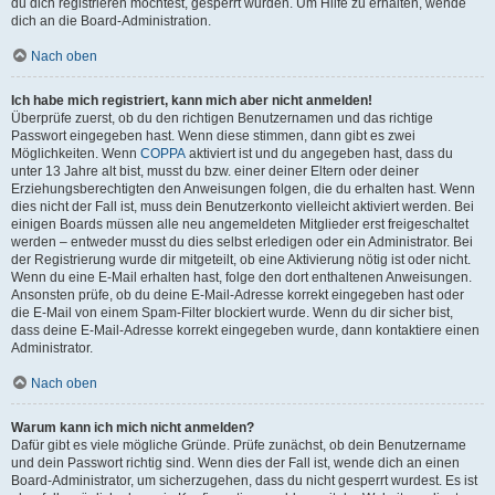
du dich registrieren möchtest, gesperrt wurden. Um Hilfe zu erhalten, wende
dich an die Board-Administration.
Nach oben
Ich habe mich registriert, kann mich aber nicht anmelden!
Überprüfe zuerst, ob du den richtigen Benutzernamen und das richtige
Passwort eingegeben hast. Wenn diese stimmen, dann gibt es zwei
Möglichkeiten. Wenn
COPPA
aktiviert ist und du angegeben hast, dass du
unter 13 Jahre alt bist, musst du bzw. einer deiner Eltern oder deiner
Erziehungsberechtigten den Anweisungen folgen, die du erhalten hast. Wenn
dies nicht der Fall ist, muss dein Benutzerkonto vielleicht aktiviert werden. Bei
einigen Boards müssen alle neu angemeldeten Mitglieder erst freigeschaltet
werden – entweder musst du dies selbst erledigen oder ein Administrator. Bei
der Registrierung wurde dir mitgeteilt, ob eine Aktivierung nötig ist oder nicht.
Wenn du eine E-Mail erhalten hast, folge den dort enthaltenen Anweisungen.
Ansonsten prüfe, ob du deine E-Mail-Adresse korrekt eingegeben hast oder
die E-Mail von einem Spam-Filter blockiert wurde. Wenn du dir sicher bist,
dass deine E-Mail-Adresse korrekt eingegeben wurde, dann kontaktiere einen
Administrator.
Nach oben
Warum kann ich mich nicht anmelden?
Dafür gibt es viele mögliche Gründe. Prüfe zunächst, ob dein Benutzername
und dein Passwort richtig sind. Wenn dies der Fall ist, wende dich an einen
Board-Administrator, um sicherzugehen, dass du nicht gesperrt wurdest. Es ist