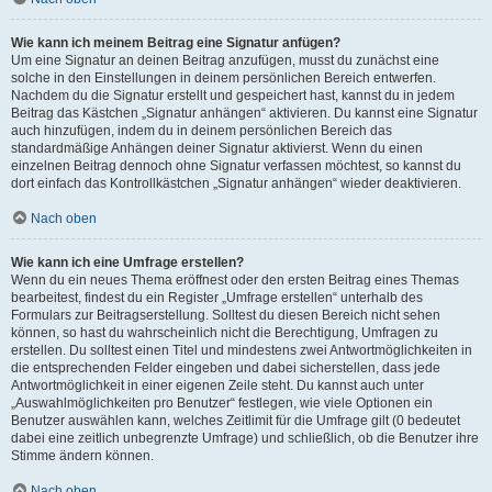
Wie kann ich meinem Beitrag eine Signatur anfügen?
Um eine Signatur an deinen Beitrag anzufügen, musst du zunächst eine
solche in den Einstellungen in deinem persönlichen Bereich entwerfen.
Nachdem du die Signatur erstellt und gespeichert hast, kannst du in jedem
Beitrag das Kästchen „Signatur anhängen“ aktivieren. Du kannst eine Signatur
auch hinzufügen, indem du in deinem persönlichen Bereich das
standardmäßige Anhängen deiner Signatur aktivierst. Wenn du einen
einzelnen Beitrag dennoch ohne Signatur verfassen möchtest, so kannst du
dort einfach das Kontrollkästchen „Signatur anhängen“ wieder deaktivieren.
Nach oben
Wie kann ich eine Umfrage erstellen?
Wenn du ein neues Thema eröffnest oder den ersten Beitrag eines Themas
bearbeitest, findest du ein Register „Umfrage erstellen“ unterhalb des
Formulars zur Beitragserstellung. Solltest du diesen Bereich nicht sehen
können, so hast du wahrscheinlich nicht die Berechtigung, Umfragen zu
erstellen. Du solltest einen Titel und mindestens zwei Antwortmöglichkeiten in
die entsprechenden Felder eingeben und dabei sicherstellen, dass jede
Antwortmöglichkeit in einer eigenen Zeile steht. Du kannst auch unter
„Auswahlmöglichkeiten pro Benutzer“ festlegen, wie viele Optionen ein
Benutzer auswählen kann, welches Zeitlimit für die Umfrage gilt (0 bedeutet
dabei eine zeitlich unbegrenzte Umfrage) und schließlich, ob die Benutzer ihre
Stimme ändern können.
Nach oben