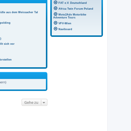
FAT e.V. Deutschland
Africa Twin Forum Poland
rüße aus dem Weissacher Tal
Moto2Adv Motorbike
Adventure Tours
hpolding
VFV-Wien
Naviboard
)
llt sich vor
orstellen
hern)
Gehe zu