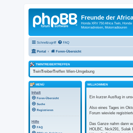
Freunde der Africa
Honda XRV 750 Africa Twin, Honda 
Motorradreisen, Motorradtouren
Schnellzugriff
FAQ
Portal
Foren-Übersicht
TWINTREIBERTREFFEN
T
win
T
reiber
T
reffen Wien-Umgebung
MENÜ
WILLKOMMEN
Inhalt
Ein kurzer Ausflug in uns
Foren-Übersicht
Suche
Also eines Tages im Okt
Registrieren
Forum wieviele registrie
Hilfe
Das Ganze nahm dann wah
FAQ
HOLBC, Nick291, Sulak RD