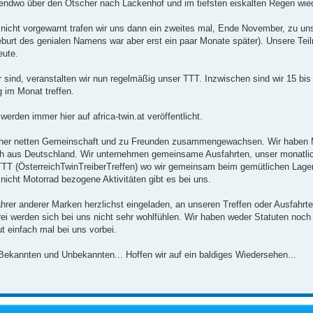
gendwo über den Ötscher nach Lackenhof und im tiefsten eiskalten Regen wie
 nicht vorgewarnt trafen wir uns dann ein zweites mal, Ende November, zu un
eburt des genialen Namens war aber erst ein paar Monate später). Unsere Teil
eute.
 sind, veranstalten wir nun regelmäßig unser TTT. Inzwischen sind wir 15 bis
 im Monat treffen.
werden immer hier auf africa-twin.at veröffentlicht.
u einer netten Gemeinschaft und zu Freunden zusammengewachsen. Wir haben M
ch aus Deutschland. Wir unternehmen gemeinsame Ausfahrten, unser monatlic
ÖTTT (ÖsterreichTwinTreiberTreffen) wo wir gemeinsam beim gemütlichen Lag
nicht Motorrad bezogene Aktivitäten gibt es bei uns.
ahrer anderer Marken herzlichst eingeladen, an unseren Treffen oder Ausfahrt
ei werden sich bei uns nicht sehr wohlfühlen. Wir haben weder Statuten noch 
t einfach mal bei uns vorbei.
 Bekannten und Unbekannten... Hoffen wir auf ein baldiges Wiedersehen...