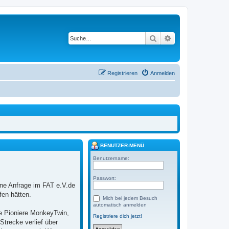
Suche
Erweiterte Suche
Registrieren
Anmelden
BENUTZER-MENÜ
Benutzername:
Passwort:
ne Anfrage im FAT e.V.de
fen hätten.
Mich bei jedem Besuch
automatisch anmelden
e Pioniere MonkeyTwin,
Registriere dich jetzt!
trecke verlief über