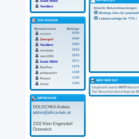
AKTUELLES
Sulak RD04
TwinBert
Aktuelle Bekanntmachungen
Wichtige Infos für potentiel
Lokalvorschläge für TTTs !
TOP POSTER
Benutzername
Beiträge
6509
xrvsiro
4998
Zwergerl
2989
TwinBert
2934
martinbo
2853
spezi266
2671
Sulak RD04
1879
MadTom
1438
pultquaeler
1339
Roman
WER WAR DA?
1268
2mad
Insgesamt waren
6675
Besucher
Der Besucherrekord liegt bei
4
IMPRESSUM
DOLISCHKA Andrea
admin@africa-twin.at
2102 Klein Engersdorf
Österreich