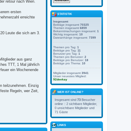
der retour nach Wien.
serem ersten
STATISTIK
nehmerzahl erreichte
Insgesamt
Beiträge insgesamt
70325
Themen insgesamt
6859
Bekanntmachungen insgesamt:
1
 20 Leute die sich am 3.
Wichtig insgesamt:
10
Dateianhänge insgesamt:
7399
Themen pro Tag:
1
Beiträge pro Tag:
11
Benutzer pro Tag:
1
Themen pro Benutzer:
2
itglieder aus ganz
Beiträge pro Benutzer:
18
Beiträge pro Thema:
10
hes TTT, 1 Mal jährlich
erfeuer ein Wochenende
Mitglieder insgesamt
3941
Unser neuestes Mitglied:
92deekay
en teilzunehmen. Einzig
feste Regeln, wer Zeit,
WER IST ONLINE?
Insgesamt sind
73
Besucher
online :: 2 sichtbare Mitglieder,
0 unsichtbare Mitglieder und
71 Gäste
LINKS