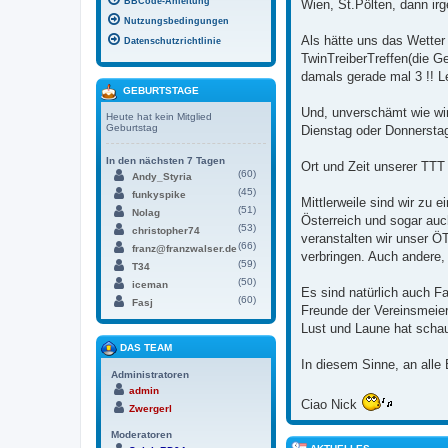
BBCode-Anleitung
Wien, St.Pölten, dann ir
Nutzungsbedingungen
Als hätte uns das Wetter
Datenschutzrichtlinie
TwinTreiberTreffen(die G
damals gerade mal 3 !! L
GEBURTSTAGE
Und, unverschämt wie wir
Heute hat kein Mitglied
Geburtstag
Dienstag oder Donnerstag
In den nächsten 7 Tagen
Ort und Zeit unserer TTT 
(60)
Andy_Styria
(45)
funkyspike
Mittlerweile sind wir z
(51)
Nolag
Österreich und sogar au
(53)
christopher74
veranstalten wir unser 
(66)
franz@franzwalser.de
verbringen. Auch andere, 
(59)
T34
(50)
iceman
Es sind natürlich auch F
(60)
Fasj
Freunde der Vereinsmeier
Lust und Laune hat schau
DAS TEAM
In diesem Sinne, an alle
Administratoren
admin
Ciao Nick
Zwergerl
Moderatoren