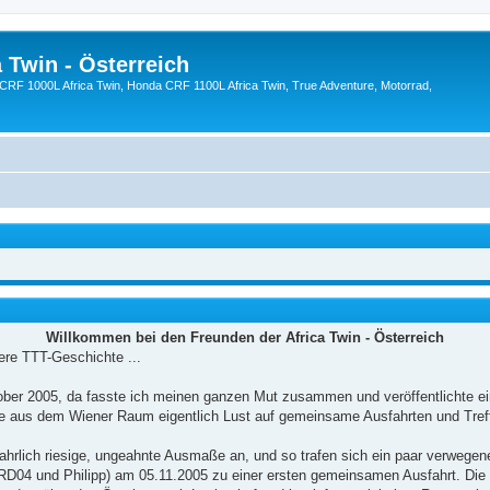
 Twin - Österreich
CRF 1000L Africa Twin, Honda CRF 1100L Africa Twin, True Adventure, Motorrad,
Willkommen bei den Freunden der Africa Twin - Österreich
ere TTT-Geschichte ...
ober 2005, da fasste ich meinen ganzen Mut zusammen und veröffentlichte ei
rte aus dem Wiener Raum eigentlich Lust auf gemeinsame Ausfahrten und Tref
rlich riesige, ungeahnte Ausmaße an, und so trafen sich ein paar verwegen
04 und Philipp) am 05.11.2005 zu einer ersten gemeinsamen Ausfahrt. Die S