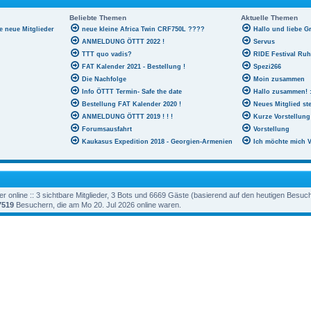
Beliebte Themen
Aktuelle Themen
le neue Mitglieder
neue kleine Africa Twin CRF750L ????
Hallo und liebe G
ANMELDUNG ÖTTT 2022 !
Servus
TTT quo vadis?
RIDE Festival Ru
FAT Kalender 2021 - Bestellung !
Spezi266
Die Nachfolge
Moin zusammen
Info ÖTTT Termin- Safe the date
Hallo zusammen! :
Bestellung FAT Kalender 2020 !
Neues Mitglied ste
ANMELDUNG ÖTTT 2019 ! ! !
Kurze Vorstellung
Forumsausfahrt
Vorstellung
Kaukasus Expedition 2018 - Georgien-Armenien
Ich möchte mich V
 online :: 3 sichtbare Mitglieder, 3 Bots und 6669 Gäste (basierend auf den heutigen Besuc
7519
Besuchern, die am Mo 20. Jul 2026 online waren.