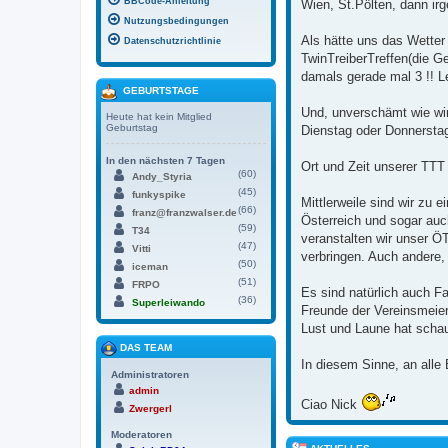
BBCode-Anleitung
Wien, St.Pölten, dann ir
Nutzungsbedingungen
Als hätte uns das Wetter
Datenschutzrichtlinie
TwinTreiberTreffen(die G
damals gerade mal 3 !! L
GEBURTSTAGE
Und, unverschämt wie wir
Heute hat kein Mitglied
Geburtstag
Dienstag oder Donnerstag
In den nächsten 7 Tagen
Ort und Zeit unserer TTT 
(60)
Andy_Styria
(45)
funkyspike
Mittlerweile sind wir z
(66)
franz@franzwalser.de
Österreich und sogar au
(59)
T34
veranstalten wir unser 
(47)
Vitti
verbringen. Auch andere, 
(50)
iceman
(51)
FRPO
Es sind natürlich auch F
(36)
Superleiwando
Freunde der Vereinsmeier
Lust und Laune hat schau
DAS TEAM
In diesem Sinne, an alle
Administratoren
admin
Ciao Nick
Zwergerl
Moderatoren