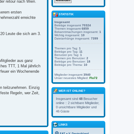
der retour nach Wien.
serem ersten
STATISTIK
nehmerzahl erreichte
Insgesamt
Beiträge insgesamt
70324
Themen insgesamt
6859
Bekanntmachungen insgesamt:
1
 20 Leute die sich am 3.
Wichtig insgesamt:
10
Dateianhänge insgesamt:
7399
Themen pro Tag:
1
Beiträge pro Tag:
11
Benutzer pro Tag:
1
Themen pro Benutzer:
2
itglieder aus ganz
Beiträge pro Benutzer:
18
Beiträge pro Thema:
10
hes TTT, 1 Mal jährlich
erfeuer ein Wochenende
Mitglieder insgesamt
3940
Unser neuestes Mitglied:
Flo72
en teilzunehmen. Einzig
WER IST ONLINE?
feste Regeln, wer Zeit,
Insgesamt sind
48
Besucher
online :: 2 sichtbare Mitglieder,
0 unsichtbare Mitglieder und
46 Gäste
LINKS
FAT e.V. Deutschland