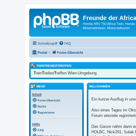
Freunde der Africa
Honda XRV 750 Africa Twin, Honda 
Motorradreisen, Motorradtouren
Schnellzugriff
FAQ
Portal
Foren-Übersicht
TWINTREIBERTREFFEN
T
win
T
reiber
T
reffen Wien-Umgebung
MENÜ
WILLKOMMEN
Inhalt
Ein kurzer Ausflug in uns
Foren-Übersicht
Suche
Also eines Tages im Okt
Registrieren
Forum wieviele registrie
Hilfe
Das Ganze nahm dann wah
FAQ
HOLBC, Nick291, Sulak RD