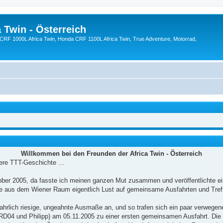
 Twin - Österreich
CRF 1000L Africa Twin, Honda CRF 1100L Africa Twin, True Adventure, Motorrad,
Willkommen bei den Freunden der Africa Twin - Österreich
ere TTT-Geschichte ...
ober 2005, da fasste ich meinen ganzen Mut zusammen und veröffentlichte ei
rte aus dem Wiener Raum eigentlich Lust auf gemeinsame Ausfahrten und Tref
rlich riesige, ungeahnte Ausmaße an, und so trafen sich ein paar verwegen
04 und Philipp) am 05.11.2005 zu einer ersten gemeinsamen Ausfahrt. Die S