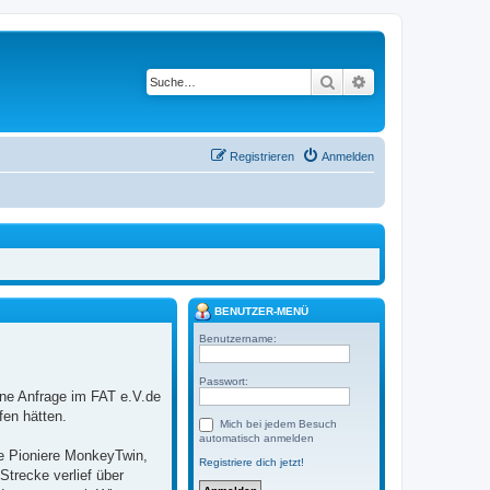
Suche
Erweiterte Suche
Registrieren
Anmelden
BENUTZER-MENÜ
Benutzername:
Passwort:
ne Anfrage im FAT e.V.de
fen hätten.
Mich bei jedem Besuch
automatisch anmelden
e Pioniere MonkeyTwin,
Registriere dich jetzt!
trecke verlief über