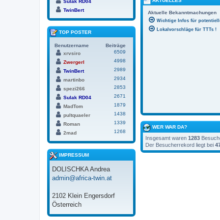
AKTUELLES
Sulak RD04
TwinBert
Aktuelle Bekanntmachungen
Wichtige Infos für potentiel
Lokalvorschläge für TTTs !
TOP POSTER
Benutzername
Beiträge
6509
xrvsiro
4998
Zwergerl
2989
TwinBert
2934
martinbo
2853
spezi266
2671
Sulak RD04
1879
MadTom
1438
pultquaeler
1339
Roman
WER WAR DA?
1268
2mad
Insgesamt waren
1283
Besucher
Der Besucherrekord liegt bei
4
IMPRESSUM
DOLISCHKA Andrea
admin@africa-twin.at
2102 Klein Engersdorf
Österreich