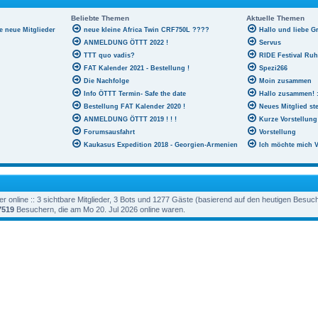
Beliebte Themen
Aktuelle Themen
le neue Mitglieder
neue kleine Africa Twin CRF750L ????
Hallo und liebe G
ANMELDUNG ÖTTT 2022 !
Servus
TTT quo vadis?
RIDE Festival Ru
FAT Kalender 2021 - Bestellung !
Spezi266
Die Nachfolge
Moin zusammen
Info ÖTTT Termin- Safe the date
Hallo zusammen! :
Bestellung FAT Kalender 2020 !
Neues Mitglied ste
ANMELDUNG ÖTTT 2019 ! ! !
Kurze Vorstellung
Forumsausfahrt
Vorstellung
Kaukasus Expedition 2018 - Georgien-Armenien
Ich möchte mich V
 online :: 3 sichtbare Mitglieder, 3 Bots und 1277 Gäste (basierend auf den heutigen Besuc
7519
Besuchern, die am Mo 20. Jul 2026 online waren.