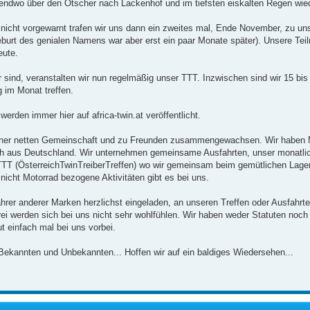
gendwo über den Ötscher nach Lackenhof und im tiefsten eiskalten Regen wie
 nicht vorgewarnt trafen wir uns dann ein zweites mal, Ende November, zu un
eburt des genialen Namens war aber erst ein paar Monate später). Unsere Teil
eute.
 sind, veranstalten wir nun regelmäßig unser TTT. Inzwischen sind wir 15 bis
 im Monat treffen.
werden immer hier auf africa-twin.at veröffentlicht.
u einer netten Gemeinschaft und zu Freunden zusammengewachsen. Wir haben M
ch aus Deutschland. Wir unternehmen gemeinsame Ausfahrten, unser monatlic
ÖTTT (ÖsterreichTwinTreiberTreffen) wo wir gemeinsam beim gemütlichen Lag
nicht Motorrad bezogene Aktivitäten gibt es bei uns.
ahrer anderer Marken herzlichst eingeladen, an unseren Treffen oder Ausfahrt
ei werden sich bei uns nicht sehr wohlfühlen. Wir haben weder Statuten noch 
t einfach mal bei uns vorbei.
 Bekannten und Unbekannten... Hoffen wir auf ein baldiges Wiedersehen...