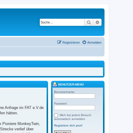
Suche
Erweiterte Suche
Registrieren
Anmelden
BENUTZER-MENÜ
Benutzername:
Passwort:
ne Anfrage im FAT e.V.de
fen hätten.
Mich bei jedem Besuch
automatisch anmelden
e Pioniere MonkeyTwin,
Registriere dich jetzt!
trecke verlief über