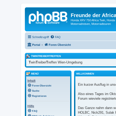
Freunde der Africa
Honda XRV 750 Africa Twin, Honda 
Motorradreisen, Motorradtouren
Schnellzugriff
FAQ
Portal
Foren-Übersicht
TWINTREIBERTREFFEN
T
win
T
reiber
T
reffen Wien-Umgebung
MENÜ
WILLKOMMEN
Inhalt
Ein kurzer Ausflug in uns
Foren-Übersicht
Suche
Also eines Tages im Okt
Registrieren
Forum wieviele registrie
Hilfe
Das Ganze nahm dann wah
FAQ
HOLBC, Nick291, Sulak RD