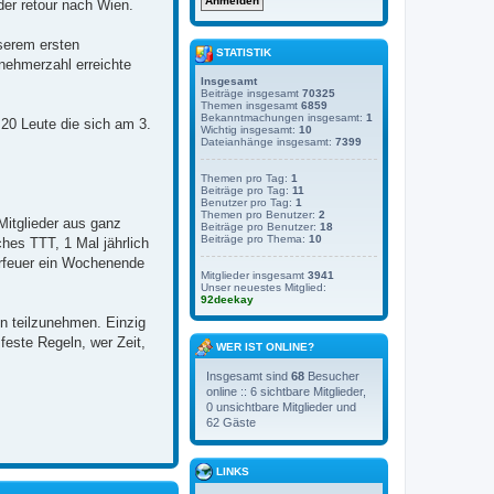
der retour nach Wien.
serem ersten
STATISTIK
nehmerzahl erreichte
Insgesamt
Beiträge insgesamt
70325
Themen insgesamt
6859
Bekanntmachungen insgesamt:
1
 20 Leute die sich am 3.
Wichtig insgesamt:
10
Dateianhänge insgesamt:
7399
Themen pro Tag:
1
Beiträge pro Tag:
11
Benutzer pro Tag:
1
Themen pro Benutzer:
2
itglieder aus ganz
Beiträge pro Benutzer:
18
Beiträge pro Thema:
10
hes TTT, 1 Mal jährlich
erfeuer ein Wochenende
Mitglieder insgesamt
3941
Unser neuestes Mitglied:
92deekay
en teilzunehmen. Einzig
feste Regeln, wer Zeit,
WER IST ONLINE?
Insgesamt sind
68
Besucher
online :: 6 sichtbare Mitglieder,
0 unsichtbare Mitglieder und
62 Gäste
LINKS