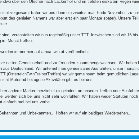
gendwo über den Ötscher nach Lackenhof und im tiefsten eiskalten Regen wie
 nicht vorgewarnt trafen wir uns dann ein zweites mal, Ende November, zu un
eburt des genialen Namens war aber erst ein paar Monate später). Unsere Teil
eute.
 sind, veranstalten wir nun regelmäßig unser TTT. Inzwischen sind wir 15 bis
 im Monat treffen.
werden immer hier auf africa-twin.at veröffentlicht.
u einer netten Gemeinschaft und zu Freunden zusammengewachsen. Wir haben M
ch aus Deutschland. Wir unternehmen gemeinsame Ausfahrten, unser monatlic
ÖTTT (ÖsterreichTwinTreiberTreffen) wo wir gemeinsam beim gemütlichen Lag
nicht Motorrad bezogene Aktivitäten gibt es bei uns.
ahrer anderer Marken herzlichst eingeladen, an unseren Treffen oder Ausfahrt
ei werden sich bei uns nicht sehr wohlfühlen. Wir haben weder Statuten noch 
t einfach mal bei uns vorbei.
 Bekannten und Unbekannten... Hoffen wir auf ein baldiges Wiedersehen...