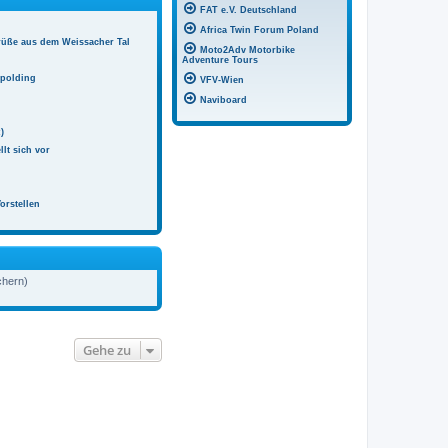
FAT e.V. Deutschland
Africa Twin Forum Poland
rüße aus dem Weissacher Tal
Moto2Adv Motorbike
Adventure Tours
hpolding
VFV-Wien
Naviboard
)
llt sich vor
orstellen
chern)
Gehe zu