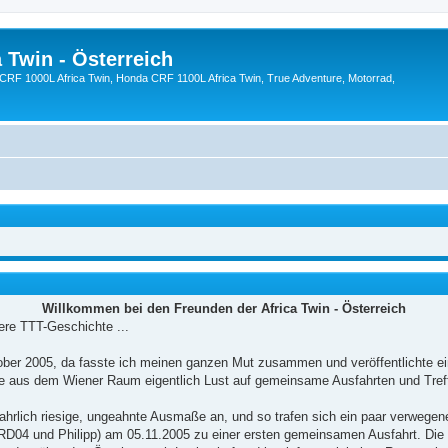
 Twin - Österreich
CRF 1000L Africa Twin, Honda CRF 1100L Africa Twin, True Adventure, Motorrad,
Willkommen bei den Freunden der Africa Twin - Österreich
ere TTT-Geschichte ...
ober 2005, da fasste ich meinen ganzen Mut zusammen und veröffentlichte ei
rte aus dem Wiener Raum eigentlich Lust auf gemeinsame Ausfahrten und Tref
rlich riesige, ungeahnte Ausmaße an, und so trafen sich ein paar verwegen
04 und Philipp) am 05.11.2005 zu einer ersten gemeinsamen Ausfahrt. Die S