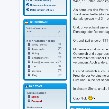
BBCode-Anleitung
Wien, St.Pölten, dann ir
Nutzungsbedingungen
Als hätte uns das Wetter
Datenschutzrichtlinie
TwinTreiberTreffen(die G
damals gerade mal 3 !! L
GEBURTSTAGE
Und, unverschämt wie wir
Glückwünsche an:
Dienstag oder Donnerstag
Vitti
(47)
Ort und Zeit unserer TTT 
In den nächsten 7 Tagen
(60)
Andy_Styria
(45)
Mittlerweile sind wir z
funkyspike
(51)
Österreich und sogar au
Nolag
(53)
veranstalten wir unser 
christopher74
(66)
verbringen. Auch andere, 
franz@franzwalser.de
(59)
T34
(50)
Es sind natürlich auch F
iceman
(60)
Freunde der Vereinsmeier
Fasj
Lust und Laune hat schau
DAS TEAM
In diesem Sinne, an alle
Administratoren
admin
Ciao Nick
Zwergerl
Moderatoren