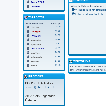
AKTUELLES
Sulak RD04
Aktuelle Bekanntmachungen
TwinBert
Wichtige Infos für potentiel
Lokalvorschläge für TTTs !
TOP POSTER
Benutzername
Beiträge
6509
xrvsiro
4998
Zwergerl
2989
TwinBert
2934
martinbo
2853
spezi266
2671
Sulak RD04
1879
MadTom
1438
pultquaeler
1339
WER WAR DA?
Roman
1268
2mad
Insgesamt waren
9034
Besucher
Der Besucherrekord liegt bei
4
IMPRESSUM
DOLISCHKA Andrea
admin@africa-twin.at
2102 Klein Engersdorf
Österreich