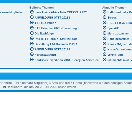
Beliebte Themen
Aktuelle Themen
le neue Mitglieder
neue kleine Africa Twin CRF750L ????
Hallo und liebe G
ANMELDUNG ÖTTT 2022 !
Servus
TTT quo vadis?
RIDE Festival Ru
FAT Kalender 2021 - Bestellung !
Spezi266
Die Nachfolge
Moin zusammen
Info ÖTTT Termin- Safe the date
Hallo zusammen! :
Bestellung FAT Kalender 2020 !
Neues Mitglied ste
ANMELDUNG ÖTTT 2019 ! ! !
Kurze Vorstellung
Forumsausfahrt
Vorstellung
Kaukasus Expedition 2018 - Georgien-Armenien
Ich möchte mich V
 online :: 14 sichtbare Mitglieder, 3 Bots und 9017 Gäste (basierend auf den heutigen Besu
7519
Besuchern, die am Mo 20. Jul 2026 online waren.