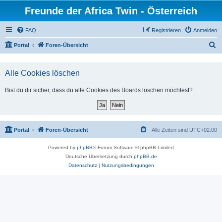
Freunde der Africa Twin - Österreich
FAQ
Registrieren
Anmelden
S
Portal
Foren-Übersicht
u
c
Alle Cookies löschen
h
Bist du dir sicher, dass du alle Cookies des Boards löschen möchtest?
e
Portal
Foren-Übersicht
Alle Zeiten sind
UTC+02:00
Powered by
phpBB
® Forum Software © phpBB Limited
Deutsche Übersetzung durch
phpBB.de
Datenschutz
|
Nutzungsbedingungen