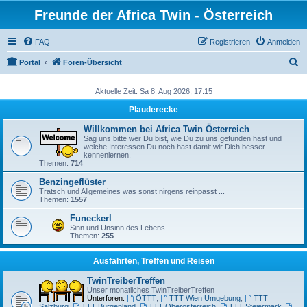
Freunde der Africa Twin - Österreich
FAQ
Registrieren
Anmelden
S
Portal
Foren-Übersicht
u
Aktuelle Zeit: Sa 8. Aug 2026, 17:15
c
Plauderecke
h
e
Willkommen bei Africa Twin Österreich
Sag uns bitte wer Du bist, wie Du zu uns gefunden hast und
welche Interessen Du noch hast damit wir Dich besser
kennenlernen.
Themen:
714
Benzingeflüster
Tratsch und Allgemeines was sonst nirgens reinpasst ...
Themen:
1557
Funeckerl
Sinn und Unsinn des Lebens
Themen:
255
Ausfahrten, Treffen und Reisen
TwinTreiberTreffen
Unser monatliches TwinTreiberTreffen
Unterforen:
ÖTTT
,
TTT Wien Umgebung
,
TTT
Salzburg
,
TTT Burgenland
,
TTT Oberösterreich
,
TTT Steiermark
,