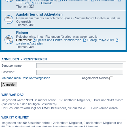
TTT Tirol
,
TTT Chronik
Themen:
324
Ausfahrten und Aktivitäten
Gemeinsam machts einfach mehr Spass - Sammelforum für alles in und um
Österreich
Themen:
483
Reisen
Reiseberichte, Infos, Planungen für alles, was weiter weg ist
Unterforen:
Spezi's und Fichtl's Namibiareise
,
Tuareg Rallye 2009
,
xrvsiro in Australien
Themen:
304
ANMELDEN
•
REGISTRIEREN
Benutzername:
Passwort:
Ich habe mein Passwort vergessen
Angemeldet bleiben
WER WAR DA?
Insgesamt waren
9633
Besucher online :: 17 sichtbare Mitglieder, 3 Bots und 9613 Gäste
(basierend auf den heutigen Besuchern)
Der Besucherrekord liegt bei
47519
Besuchern, die am Mo 20. Jul 2026 online waren.
WER IST ONLINE?
Insgesamt sind
60
Besucher online :: 2 sichtbare Mitglieder, 0 unsichtbare Mitglieder und
58 Gäste (basierend auf den aktiven Besuchern der letzten 5 Minuten)