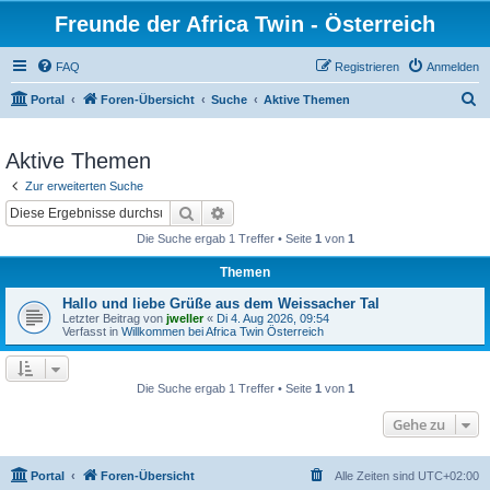
Freunde der Africa Twin - Österreich
FAQ
Registrieren
Anmelden
S
Portal
Foren-Übersicht
Suche
Aktive Themen
u
c
Aktive Themen
h
Zur erweiterten Suche
e
Suche
Erweiterte Suche
Die Suche ergab 1 Treffer • Seite
1
von
1
Themen
Hallo und liebe Grüße aus dem Weissacher Tal
Letzter Beitrag von
jweller
«
Di 4. Aug 2026, 09:54
Verfasst in
Willkommen bei Africa Twin Österreich
Die Suche ergab 1 Treffer • Seite
1
von
1
Gehe zu
Portal
Foren-Übersicht
Alle Zeiten sind
UTC+02:00