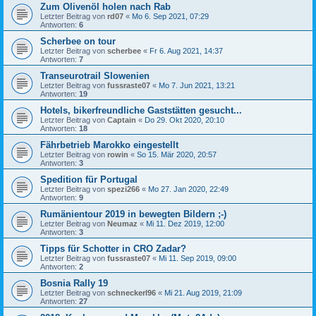
Zum Olivenöl holen nach Rab
Letzter Beitrag von
rd07
«
Mo 6. Sep 2021, 07:29
Antworten:
6
Scherbee on tour
Letzter Beitrag von
scherbee
«
Fr 6. Aug 2021, 14:37
Antworten:
7
Transeurotrail Slowenien
Letzter Beitrag von
fussraste07
«
Mo 7. Jun 2021, 13:21
Antworten:
19
Hotels, bikerfreundliche Gaststätten gesucht...
Letzter Beitrag von
Captain
«
Do 29. Okt 2020, 20:10
Antworten:
18
Fährbetrieb Marokko eingestellt
Letzter Beitrag von
rowin
«
So 15. Mär 2020, 20:57
Antworten:
3
Spedition für Portugal
Letzter Beitrag von
spezi266
«
Mo 27. Jan 2020, 22:49
Antworten:
9
Rumänientour 2019 in bewegten Bildern ;-)
Letzter Beitrag von
Neumaz
«
Mi 11. Dez 2019, 12:00
Antworten:
3
Tipps für Schotter in CRO Zadar?
Letzter Beitrag von
fussraste07
«
Mi 11. Sep 2019, 09:00
Antworten:
2
Bosnia Rally 19
Letzter Beitrag von
schneckerl96
«
Mi 21. Aug 2019, 21:09
Antworten:
27