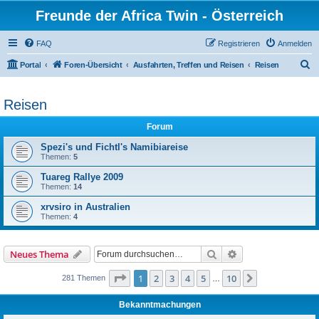
Freunde der Africa Twin - Österreich
FAQ
Registrieren
Anmelden
S
Portal
Foren-Übersicht
Ausfahrten, Treffen und Reisen
Reisen
u
c
Reisen
h
Forum
e
Spezi's und Fichtl's Namibiareise
Themen:
5
Tuareg Rallye 2009
Themen:
14
xrvsiro in Australien
Themen:
4
Suche
Erweiterte Suche
Neues Thema
Seite
1
von
10
1
2
3
4
5
10
Nächste
281 Themen
…
Bekanntmachungen