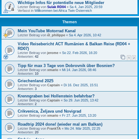
Wichtige Infos für potentielle neue Mitglieder
Letzter Beitrag von
Sulak RD04
«
Sa 4. Jan 2025, 20:59
Verfasst in
Willkommen bei Africa Twin Österreich
Themen
Mein YouTube Motorrad Kanal
Letzter Beitrag von
él_philippe
«
Sa 4. Apr 2026, 10:42
Video Reisebericht ACT Rumänien & Balkan Reise (RD04 +
RD07)
Letzter Beitrag von
jerome
«
So 22. Feb 2026, 16:20
Antworten:
42
1
2
Tipp für max 3 Tage von Dobrovnik über Bosnien?
Letzter Beitrag von
xmario
«
Mi 14. Jan 2026, 08:46
Antworten:
10
Griechenland 2025
Letzter Beitrag von
Captain
«
Di 16. Dez 2025, 15:51
Antworten:
3
Krenngraben bei Hollenstein befahrbar?
Letzter Beitrag von
Captain
«
So 29. Jun 2025, 13:42
Antworten:
2
Crikvenica, Željava und Novigrad
Letzter Beitrag von
xmario
«
Fr 27. Jun 2025, 13:20
Roadtrip 2024 done! (wieder mal am Balkan)
Letzter Beitrag von
FrankTA
«
Mo 24. Mär 2025, 22:25
Antworten:
20