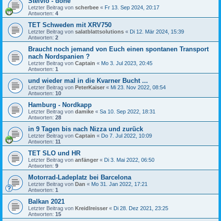
Stelvio - done
Letzter Beitrag von
scherbee
«
Fr 13. Sep 2024, 20:17
Antworten:
4
TET Schweden mit XRV750
Letzter Beitrag von
salatblattsolutions
«
Di 12. Mär 2024, 15:39
Antworten:
2
Braucht noch jemand von Euch einen spontanen Transport
nach Nordspanien ?
Letzter Beitrag von
Captain
«
Mo 3. Jul 2023, 20:45
Antworten:
1
und wieder mal in die Kvarner Bucht ...
Letzter Beitrag von
PeterKaiser
«
Mi 23. Nov 2022, 08:54
Antworten:
10
Hamburg - Nordkapp
Letzter Beitrag von
damike
«
Sa 10. Sep 2022, 18:31
Antworten:
28
in 9 Tagen bis nach Nizza und zurück
Letzter Beitrag von
Captain
«
Do 7. Jul 2022, 10:09
Antworten:
11
TET SLO und HR
Letzter Beitrag von
anfänger
«
Di 3. Mai 2022, 06:50
Antworten:
9
Motorrad-Ladeplatz bei Barcelona
Letzter Beitrag von
Dan
«
Mo 31. Jan 2022, 17:21
Antworten:
1
Balkan 2021
Letzter Beitrag von
Kreidlreisser
«
Di 28. Dez 2021, 23:25
Antworten:
15