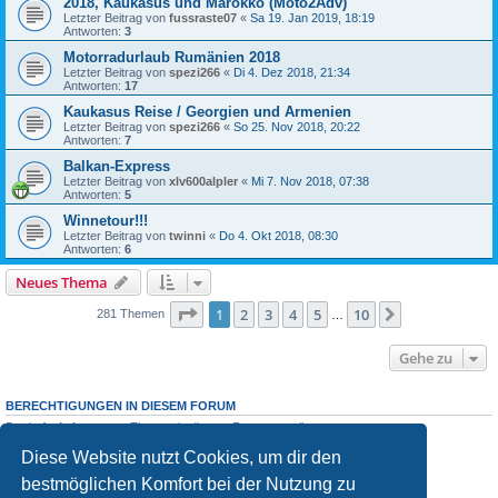
2018, Kaukasus und Marokko (Moto2Adv)
Letzter Beitrag von
fussraste07
«
Sa 19. Jan 2019, 18:19
Antworten:
3
Motorradurlaub Rumänien 2018
Letzter Beitrag von
spezi266
«
Di 4. Dez 2018, 21:34
Antworten:
17
Kaukasus Reise / Georgien und Armenien
Letzter Beitrag von
spezi266
«
So 25. Nov 2018, 20:22
Antworten:
7
Balkan-Express
Letzter Beitrag von
xlv600alpler
«
Mi 7. Nov 2018, 07:38
Antworten:
5
Winnetour!!!
Letzter Beitrag von
twinni
«
Do 4. Okt 2018, 08:30
Antworten:
6
Neues Thema
Seite
1
von
10
1
2
3
4
5
10
Nächste
281 Themen
…
Gehe zu
BERECHTIGUNGEN IN DIESEM FORUM
Du darfst
keine
neuen Themen in diesem Forum erstellen.
Du darfst
keine
Antworten zu Themen in diesem Forum erstellen.
Diese Website nutzt Cookies, um dir den
Du darfst deine Beiträge in diesem Forum
nicht
ändern.
Du darfst deine Beiträge in diesem Forum
nicht
löschen.
bestmöglichen Komfort bei der Nutzung zu
Du darfst
keine
Dateianhänge in diesem Forum erstellen.