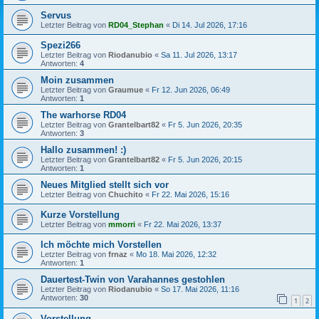
Servus
Letzter Beitrag von
RD04_Stephan
«
Di 14. Jul 2026, 17:16
Spezi266
Letzter Beitrag von
Riodanubio
«
Sa 11. Jul 2026, 13:17
Antworten:
4
Moin zusammen
Letzter Beitrag von
Graumue
«
Fr 12. Jun 2026, 06:49
Antworten:
1
The warhorse RD04
Letzter Beitrag von
Grantelbart82
«
Fr 5. Jun 2026, 20:35
Antworten:
3
Hallo zusammen! :)
Letzter Beitrag von
Grantelbart82
«
Fr 5. Jun 2026, 20:15
Antworten:
1
Neues Mitglied stellt sich vor
Letzter Beitrag von
Chuchito
«
Fr 22. Mai 2026, 15:16
Kurze Vorstellung
Letzter Beitrag von
mmorri
«
Fr 22. Mai 2026, 13:37
Ich möchte mich Vorstellen
Letzter Beitrag von
frnaz
«
Mo 18. Mai 2026, 12:32
Antworten:
1
Dauertest-Twin von Varahannes gestohlen
Letzter Beitrag von
Riodanubio
«
So 17. Mai 2026, 11:16
Antworten:
30
1
2
Vorstellung