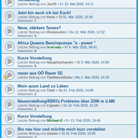
Letzter Beitrag von
Joe76
«
Fr 15. Mai 2026, 19:17
Jetzt bin auch ich bei Euch!
Letzter Beitrag von
frnaz
«
Di 31. Mär 2026, 15:30
Antworten:
7
Neue, stärkere Tenere?
Letzter Beitrag von
Riodanubio
«
Do 12. Mär 2026, 12:32
Antworten:
5
Africa Queens Benzinpumpe "e - power "
Letzter Beitrag von
ix-er-vau
«
Fr 6. Mär 2026, 06:41
Antworten:
6
Kurze Vorstellung
Letzter Beitrag von
Naughtydogster
«
Di 3. Mär 2026, 14:50
Antworten:
5
neuer aus OÖ Raum SE
Letzter Beitrag von
TheHatzerDuke
«
Mo 2. Mär 2026, 14:28
Moin ausm Land zu Leben
Letzter Beitrag von
Tiark
«
Sa 21. Feb 2026, 14:08
Antworten:
2
Neuvorstellung/RD07a Probleme über 2200 m ü.NN
Letzter Beitrag von
Captain
«
So 15. Feb 2026, 11:18
Antworten:
1
Kurze Vorstellung
Letzter Beitrag von
Michael-E
«
Fr 13. Feb 2026, 19:46
Bin neu hier und möchte mich kurz vorstellen
Letzter Beitrag von
xmario
«
Di 10. Feb 2026, 10:05
Antworten:
2