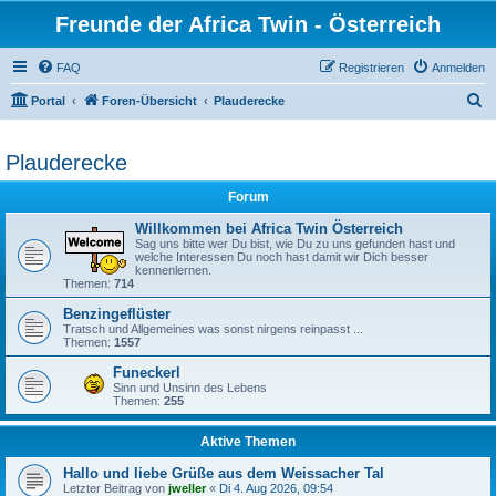
Freunde der Africa Twin - Österreich
FAQ
Registrieren
Anmelden
S
Portal
Foren-Übersicht
Plauderecke
u
c
Plauderecke
h
Forum
e
Willkommen bei Africa Twin Österreich
Sag uns bitte wer Du bist, wie Du zu uns gefunden hast und
welche Interessen Du noch hast damit wir Dich besser
kennenlernen.
Themen:
714
Benzingeflüster
Tratsch und Allgemeines was sonst nirgens reinpasst ...
Themen:
1557
Funeckerl
Sinn und Unsinn des Lebens
Themen:
255
Aktive Themen
Hallo und liebe Grüße aus dem Weissacher Tal
Letzter Beitrag von
jweller
«
Di 4. Aug 2026, 09:54