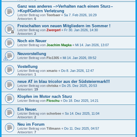
Ganz was anderes -->Verhalten nach einem Sturz--
>Kopf/Gehirn Verletzung
Letzter Beitrag von
Teerbaer
«
Sa 7. Feb 2026, 16:29
Antworten:
6
Freischalten von neuen Mitgliedern im Sommer !
Letzter Beitrag von
Zwergerl
«
Fr 30. Jan 2026, 14:30
Antworten:
2
Noch ein Neuer
Letzter Beitrag von
Joachim Magka
«
Mi 14. Jan 2026, 13:07
Neuvorstellung
Letzter Beitrag von
Flo1305
«
Mi 14. Jan 2026, 09:52
Vostellung
Letzter Beitrag von
xmario
«
Do 8. Jan 2026, 12:47
Antworten:
1
neue AT in blau tricolor aus der Südsteiermark!!!
Letzter Beitrag von
chriska
«
Do 25. Dez 2025, 20:53
Antworten:
19
Klopfen im Motor nach Sturz
Letzter Beitrag von
Floschu
«
Do 18. Dez 2025, 14:21
Ein Neuer.
Letzter Beitrag von
scherbee
«
So 14. Dez 2025, 11:04
Antworten:
2
Neu im Forum
Letzter Beitrag von
Tillmann
«
Do 11. Dez 2025, 04:57
Antworten:
7