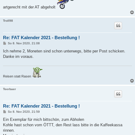
g
artgerecht mit der AT abgeholt
Troll98
Re: FAT Kalender 2021 - Bestellung !
B
So 8. Nov 2020, 21:08
e
i
Ich nehme 2, Moneten sind schon unterwegs, bitte per Post schicken.
t
Danke im voraus.
r
a
g
Reisen statt Rasen
Teerbaer
Re: FAT Kalender 2021 - Bestellung !
B
So 8. Nov 2020, 21:59
e
i
Ein Exemplar für mich bittschön, zum Abholen
t
Kohle hast schon vom ÖTTT, den Rest lass bitte in die Kaffeekassa
r
a
rinnen.
g