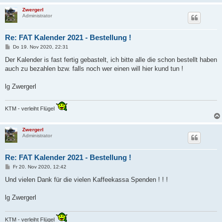
Zwergerl
Administrator
Re: FAT Kalender 2021 - Bestellung !
B
Do 19. Nov 2020, 22:31
e
i
Der Kalender is fast fertig gebastelt, ich bitte alle die schon bestellt haben
t
auch zu bezahlen bzw. falls noch wer einen will hier kund tun !
r
a
g
lg Zwergerl
KTM - verleiht Flügel
Zwergerl
Administrator
Re: FAT Kalender 2021 - Bestellung !
B
Fr 20. Nov 2020, 12:42
e
i
Und vielen Dank für die vielen Kaffeekassa Spenden ! ! !
t
r
a
lg Zwergerl
g
KTM - verleiht Flügel