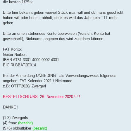
die kosten 1€/Stk.
Bitte hier bekannt geben wieviel Stück man will und ob mans geschickt
haben will oder bei mir abholt, denk es wird das Jahr kein TTT mehr
geben.
Bitte an unten stehendes Konto überweisen (Vorsicht Konto hat
gewechselt), Nickname angeben das wird zuordnen können !
FAT Konto:
Geiter Norbert
IBAN AT31 3301 4000 0002 4331
BIC RLBBAT2E014
Bei der Anmeldung UNBEDINGT als Verwendungszweck folgendes
angeben: FAT Kalender 2021 / Nickname
z.B: ÖTTT2020/ Zwergerl
BESTELLSCHLUSS: 26. November 2020 ! ! !
DANKE !
(1-3) Zwergerls
(4) frnaz
(bezahlt)
(5+6) oldbutbiker
(bezahlt)