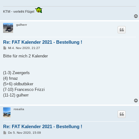
KTM - verleiht Flügel
gulherr
Re: FAT Kalender 2021 - Bestellung !
B
Mi 4. Nov 2020, 21:27
e
i
Bitte für mich 2 Kalender
t
r
a
g
(1-3) Zwergerls
(4) frnaz
(5+6) oldbutbiker
(7-10) Francesco Frizzi
(11-12) gulherr
rosalia
Re: FAT Kalender 2021 - Bestellung !
B
Do 5. Nov 2020, 15:09
e