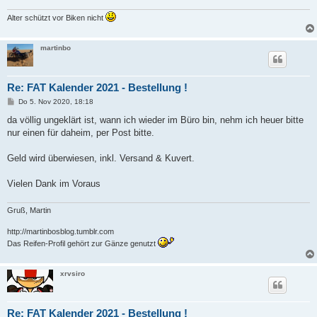
Alter schützt vor Biken nicht
martinbo
Re: FAT Kalender 2021 - Bestellung !
B
Do 5. Nov 2020, 18:18
e
i
da völlig ungeklärt ist, wann ich wieder im Büro bin, nehm ich heuer bitte
t
nur einen für daheim, per Post bitte.
r
a
g
Geld wird überwiesen, inkl. Versand & Kuvert.
Vielen Dank im Voraus
Gruß, Martin
http://martinbosblog.tumblr.com
Das Reifen-Profil gehört zur Gänze genutzt
xrvsiro
Re: FAT Kalender 2021 - Bestellung !