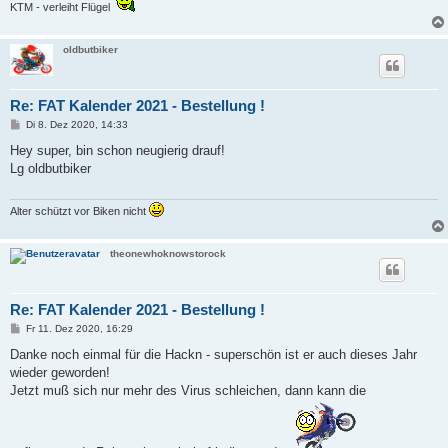
KTM - verleiht Flügel
oldbutbiker
Re: FAT Kalender 2021 - Bestellung !
B
Di 8. Dez 2020, 14:33
e
i
Hey super, bin schon neugierig drauf!
t
Lg oldbutbiker
r
a
g
Alter schützt vor Biken nicht
theonewhoknowstorock
Re: FAT Kalender 2021 - Bestellung !
B
Fr 11. Dez 2020, 16:29
e
i
Danke noch einmal für die Hackn - superschön ist er auch dieses Jahr
t
wieder geworden!
r
a
Jetzt muß sich nur mehr des Virus schleichen, dann kann die
g