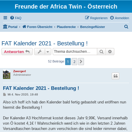
Freunde der Africa Twin - Österreich
FAQ
Registrieren
Anmelden
S
Portal
Foren-Übersicht
Plauderecke
Benzingeflüster
u
c
FAT Kalender 2021 - Bestellung !
h
Suche
Erweiterte
Antworten
e
1
2
Nächste
52 Beiträge
Zwergerl
Administrator
FAT Kalender 2021 - Bestellung !
B
Mi 4. Nov 2020, 19:48
e
i
Also ich hoff ich hab den Kalender bald fertig gebastelt und eröffnen nun
t
hiermit die Bestellung !
r
a
g
Der Kalender A3 Hochformat kostet dieses Jahr 9,99€, Versand innerhalb
von Ö kostet 4,1€ ! Wahrscheinlich werd ich wie in den letzten 2 Jahren
Versandtaschen brauchen zum verschicken die sind leider nimmer dabei,