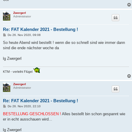
Zwergerl
Administrator
Re: FAT Kalender 2021 - Bestellung !
B
Do 26. Nov 2020, 09:08
e
i
So heute Abend wird bestellt ! wenn die so schnell sind wie immer dann
t
sind die ende nächster woche da
r
a
g
lg Zwergerl
KTM - verleiht Flügel
Zwergerl
Administrator
Re: FAT Kalender 2021 - Bestellung !
B
Do 26. Nov 2020, 22:10
e
i
BESTELLUNG GESCHLOSSEN !
Alles bestellt bin schon gespannt wie
t
er in echt ausschauen wird...
r
a
g
lg Zwergerl