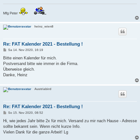
g
Mfg Peter
heinz_wien8
Re: FAT Kalender 2021 - Bestellung !
B
Sa 14. Nov 2020, 16:19
e
i
Bitte einen Kalender für mich.
t
Postversand bitte wie immer in die Firma.
r
a
Überweise gleich.
g
Danke, Heinz
Austriabird
Re: FAT Kalender 2021 - Bestellung !
B
So 15. Nov 2020, 08:52
e
i
Hi, wie jedes Jahr bitte 2x für mich. Versand zu mir nach Hause - Adresse
t
sollte bekannt sein. Wenn nicht kurze Info.
r
a
Vielen Dank für die ganze Arbeit! Lg
g