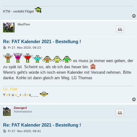
KTM - verleiht Flügel
MadTom
Re: FAT Kalender 2021 - Bestellung !
B
Fr 27. Nov 2020, 08:23
e
i
t
es muss ja immer wen geben, der
r
a
zu spät ist. Scheint so, als ob ich das heuer bin.
g
Wenn's geht's würde ich noch einen Kalender mit Versand nehmen. Bitte
danke. Kohle ist dann gleich am Weg. LG Thomas
LG, TOM
Y
e
l
l
o
w
_
r
u
l
e
s
_ _ _
Zwergerl
Administrator
Re: FAT Kalender 2021 - Bestellung !
B
Fr 27. Nov 2020, 08:41
e