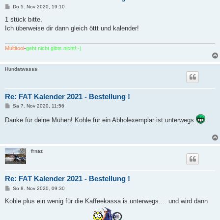
B
Do 5. Nov 2020, 19:10
e
i
1 stück bitte.
t
Ich überweise dir dann gleich öttt und kalender!
r
a
g
Multitool
-
geht nicht gibts nicht!:-)
Hundatwassa
Re: FAT Kalender 2021 - Bestellung !
B
Sa 7. Nov 2020, 11:56
e
i
Danke für deine Mühen! Kohle für ein Abholexemplar ist unterwegs
t
r
a
g
frnaz
Re: FAT Kalender 2021 - Bestellung !
B
So 8. Nov 2020, 09:30
e
i
Kohle plus ein wenig für die Kaffeekassa is unterwegs.... und wird dann
t
r
a