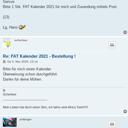
i
Servus
t
Bitte 1 Stk. FAT Kalender 2021 für mich und Zusendung mittels Post.
r
a
g
(13)
Lg, Hans
scherbee
Re: FAT Kalender 2021 - Bestellung !
B
Do 5. Nov 2020, 15:14
e
i
Bitte für mich einen Kalender.
t
Überweisung schon durchgeführt.
r
a
Danke für deine Mühen.
g
lg
Scherbee
__________________________
Mein Leben hat doch einen Sinn, ich fahre eine Africa Twin!!!!!!
anfänger