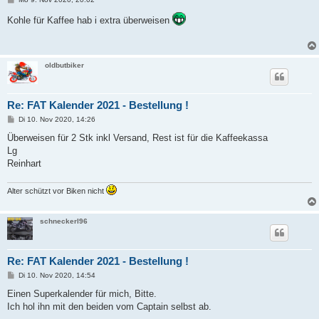
e
i
Kohle für Kaffee hab i extra überweisen
t
r
a
g
oldbutbiker
Re: FAT Kalender 2021 - Bestellung !
B
Di 10. Nov 2020, 14:26
e
i
Überweisen für 2 Stk inkl Versand, Rest ist für die Kaffeekassa
t
Lg
r
a
Reinhart
g
Alter schützt vor Biken nicht
schneckerl96
Re: FAT Kalender 2021 - Bestellung !
B
Di 10. Nov 2020, 14:54
e
i
Einen Superkalender für mich, Bitte.
t
Ich hol ihn mit den beiden vom Captain selbst ab.
r
a