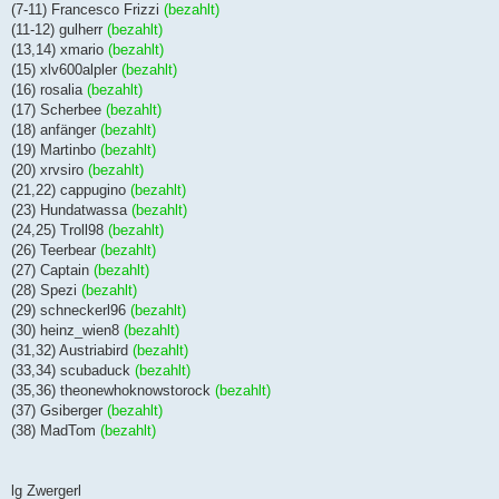
(7-11) Francesco Frizzi
(bezahlt)
(11-12) gulherr
(bezahlt)
(13,14) xmario
(bezahlt)
(15) xlv600alpler
(bezahlt)
(16) rosalia
(bezahlt)
(17) Scherbee
(bezahlt)
(18) anfänger
(bezahlt)
(19) Martinbo
(bezahlt)
(20) xrvsiro
(bezahlt)
(21,22) cappugino
(bezahlt)
(23) Hundatwassa
(bezahlt)
(24,25) Troll98
(bezahlt)
(26) Teerbear
(bezahlt)
(27) Captain
(bezahlt)
(28) Spezi
(bezahlt)
(29) schneckerl96
(bezahlt)
(30) heinz_wien8
(bezahlt)
(31,32) Austriabird
(bezahlt)
(33,34) scubaduck
(bezahlt)
(35,36) theonewhoknowstorock
(bezahlt)
(37) Gsiberger
(bezahlt)
(38) MadTom
(bezahlt)
lg Zwergerl