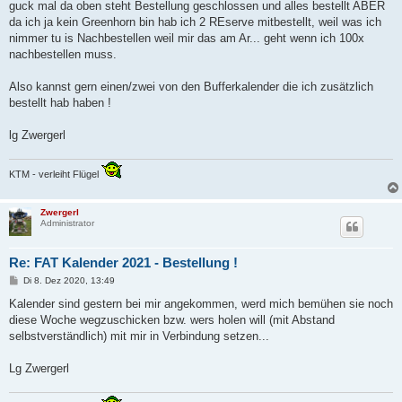
i
guck mal da oben steht Bestellung geschlossen und alles bestellt ABER
t
da ich ja kein Greenhorn bin hab ich 2 REserve mitbestellt, weil was ich
r
a
nimmer tu is Nachbestellen weil mir das am Ar... geht wenn ich 100x
g
nachbestellen muss.
Also kannst gern einen/zwei von den Bufferkalender die ich zusätzlich
bestellt hab haben !
lg Zwergerl
KTM - verleiht Flügel
Zwergerl
Administrator
Re: FAT Kalender 2021 - Bestellung !
B
Di 8. Dez 2020, 13:49
e
i
Kalender sind gestern bei mir angekommen, werd mich bemühen sie noch
t
diese Woche wegzuschicken bzw. wers holen will (mit Abstand
r
a
selbstverständlich) mit mir in Verbindung setzen...
g
Lg Zwergerl