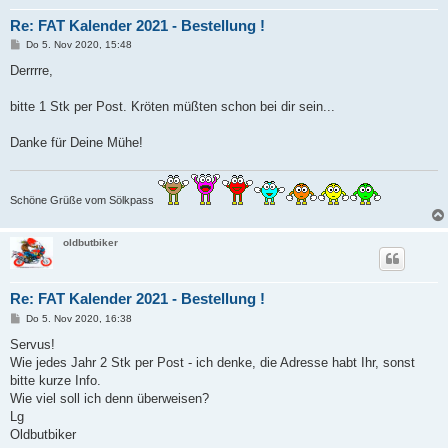
Re: FAT Kalender 2021 - Bestellung !
B
Do 5. Nov 2020, 15:48
e
i
Derrrre,
t
r
a
bitte 1 Stk per Post. Kröten müßten schon bei dir sein...
g
Danke für Deine Mühe!
Schöne Grüße vom Sölkpass
oldbutbiker
Re: FAT Kalender 2021 - Bestellung !
B
Do 5. Nov 2020, 16:38
e
i
Servus!
t
Wie jedes Jahr 2 Stk per Post - ich denke, die Adresse habt Ihr, sonst
r
a
bitte kurze Info.
g
Wie viel soll ich denn überweisen?
Lg
Oldbutbiker