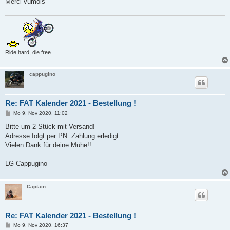
Merci vümois
Ride hard, die free.
cappugino
Re: FAT Kalender 2021 - Bestellung !
B
Mo 9. Nov 2020, 11:02
e
i
Bitte um 2 Stück mit Versand!
t
Adresse folgt per PN. Zahlung erledigt.
r
a
Vielen Dank für deine Mühe!!
g
LG Cappugino
Captain
Re: FAT Kalender 2021 - Bestellung !
B
Mo 9. Nov 2020, 16:37