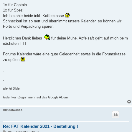
e
i
1x für Captain
t
1x für Spezi
r
a
Ich bezahle beide inkl. Kaffeekasse
g
Schneckerl ist so nett und übernimmt unsere Kalender, so können wir
Porto und Verpackung sparen.
Herzlichen Dank liebes
für deine Mühe. Apfelsaft geht auf mich beim
nächsten TTT
Forums Kalender wäre eine gute Gelegenheit etwas in die Forumskasse
zu spülen
.
.
.
allerlei Bilder
leider kein Zugriff mehr auf das Google Album
Hundatwassa
Re: FAT Kalender 2021 - Bestellung !
B
Mo 9. Nov 2020, 20:02