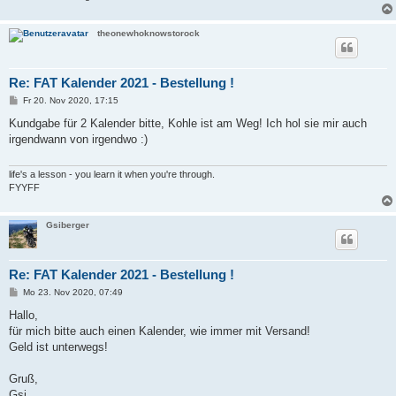
theonewhoknowstorock
Re: FAT Kalender 2021 - Bestellung !
B
Fr 20. Nov 2020, 17:15
e
i
Kundgabe für 2 Kalender bitte, Kohle ist am Weg! Ich hol sie mir auch
t
irgendwann von irgendwo :)
r
a
g
life's a lesson - you learn it when you're through.
FYYFF
Gsiberger
Re: FAT Kalender 2021 - Bestellung !
B
Mo 23. Nov 2020, 07:49
e
i
Hallo,
t
für mich bitte auch einen Kalender, wie immer mit Versand!
r
a
Geld ist unterwegs!
g
Gruß,
Gsi