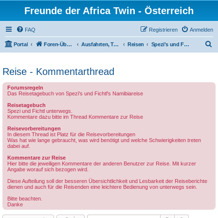
Freunde der Africa Twin - Österreich
FAQ
Registrieren
Anmelden
S
Portal
Foren-Übersicht
Ausfahrten, Treffen und Reisen
Reisen
Spezi's und Fichtl's Namibiareise
u
c
Reise - Kommentarthread
h
Forumsregeln
e
Das Reisetagebuch von Spezi's und Fichtl's Namibiareise
Reisetagebuch
Spezi und Fichtl unterwegs.
Kommentare dazu bitte im Thread Kommentare zur Reise
Reisevorbereitungen
In diesem Thread ist Platz für die Reisevorbereitungen
Was hat wie lange gebraucht, was wird benötigt und welche Schwierigkeiten treten
dabei auf.
Kommentare zur Reise
Hier bitte die jeweiligen Kommentare der anderen Benutzer zur Reise. Mit kurzer
Angabe worauf sich bezogen wird.
Diese Aufteilung soll der besseren Übersichtlichkeit und Lesbarkeit der Reiseberichte
dienen und auch für die Reisenden eine leichtere Bedienung von unterwegs sein.
Bitte beachten.
Danke