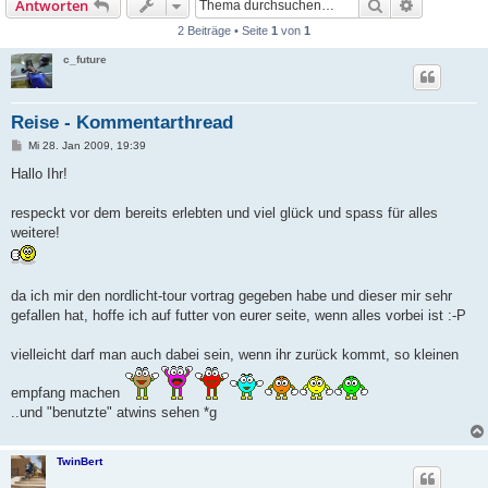
Suche
Erweiterte
Antworten
2 Beiträge • Seite
1
von
1
c_future
Reise - Kommentarthread
B
Mi 28. Jan 2009, 19:39
e
i
Hallo Ihr!
t
r
a
respeckt vor dem bereits erlebten und viel glück und spass für alles
g
weitere!
da ich mir den nordlicht-tour vortrag gegeben habe und dieser mir sehr
gefallen hat, hoffe ich auf futter von eurer seite, wenn alles vorbei ist :-P
vielleicht darf man auch dabei sein, wenn ihr zurück kommt, so kleinen
empfang machen
..und "benutzte" atwins sehen *g
TwinBert